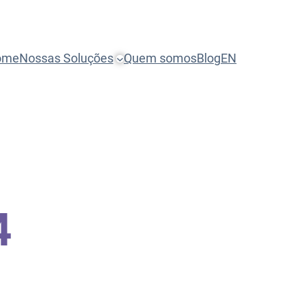
ome
Nossas Soluções
Quem somos
Blog
EN
4