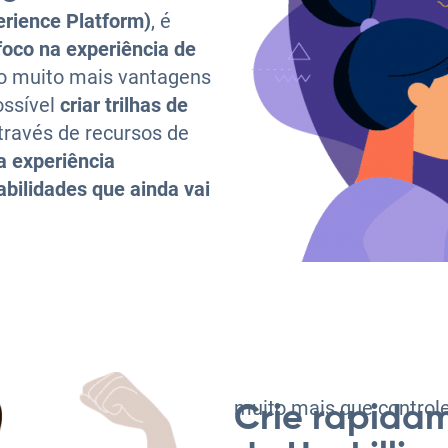
erience Platform)
, é
foco na experiência de
do muito mais vantagens
ossível
criar trilhas de
través de recursos de
a experiência
abilidades que ainda vai
muito mais que control
Crie rapidam