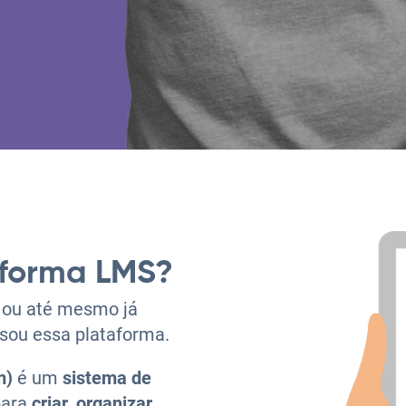
aforma LMS?
, ou até mesmo já
ssou essa plataforma.
m)
é um
sistema de
 para
criar
,
organizar
,