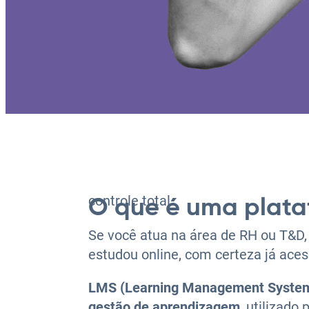
controle total
O que é uma plat
Se você atua na área de RH ou T&D
estudou online, com certeza já ace
LMS (Learning Management Syste
gestão de aprendizagem
, utilizado