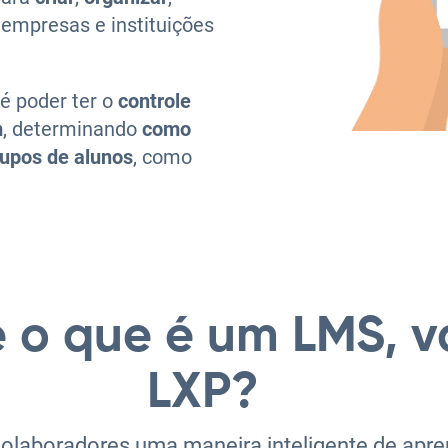
empresas e instituições
é poder ter o
controle
m
, determinando
como
rupos de alunos
, como
 o que é um LMS, v
LXP?
olaboradores uma maneira inteligente de apre