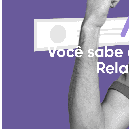
Você sabe 
Rela