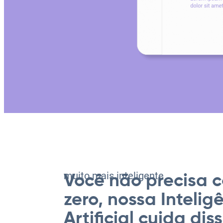
muito mais inteligente
Você não precisa 
zero, nossa Intelig
Artificial cuida dis