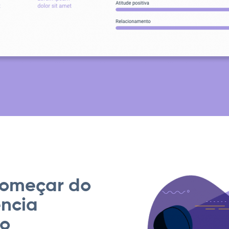
começar do
ência
so