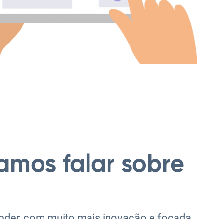
amos falar sobre
nder, com muito mais inovação e focada