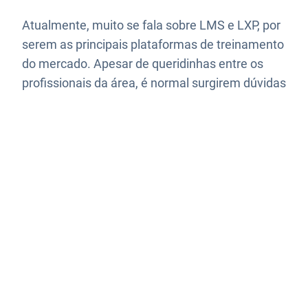
Atualmente, muito se fala sobre LMS e LXP, por
serem as principais plataformas de treinamento
do mercado. Apesar de queridinhas entre os
profissionais da área, é normal surgirem dúvidas
como: “Qual é a diferença entre elas?”, “Qual é a
melhor?” Para te ajudar nessa compreensão,
nós, da Zoom Educação Corporativa,
preparamos esse artigo com muita…
13 de outubro de 2023