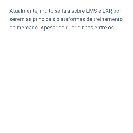
Atualmente, muito se fala sobre LMS e LXP, por
serem as principais plataformas de treinamento
do mercado. Apesar de queridinhas entre os
profissionais da área, é normal surgirem dúvidas
como: “Qual é a diferença entre elas?”, “Qual é a
melhor?” Para te ajudar nessa compreensão,
nós, da Zoom Educação Corporativa,
preparamos esse artigo com muita…
13 de outubro de 2023