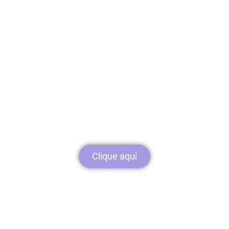
Plataforma LMS
Conheça a plataforma de aprendizagem
queridinha dos times de RH
Clique aqui